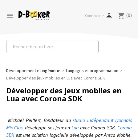
(0)


shopping_cart
Connexion >
Développement et ingénierie
Langages et programmation
Développer des jeux mobiles en Lua avec Corona SDK
Développer des jeux mobiles en
Lua avec Corona SDK
Michaël Peiffert, fondateur du
studio indépendant lyonnais
Mis-Clos
, développe ses jeux en
Lua
avec Corona SDK.
Corona
SDK
est une solution logicielle développée par Ansca Mobile.