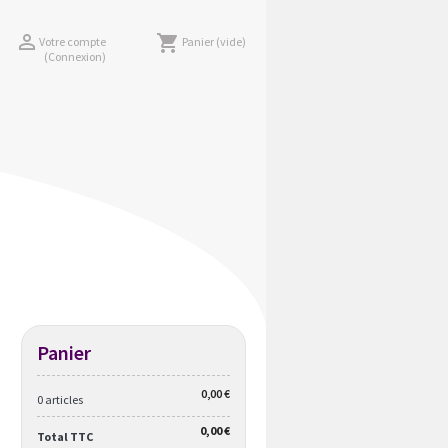

shopping_cart
Votre compte
Panier
(vide)
(Connexion)
Panier
0,00 €
0 articles
0,00 €
Total TTC