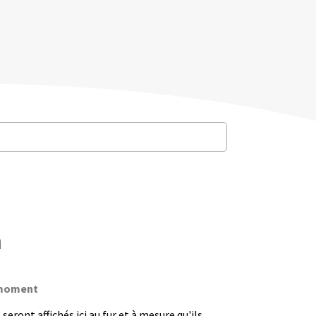
m
e moment
seront affichés ici au fur et à mesure qu'ils