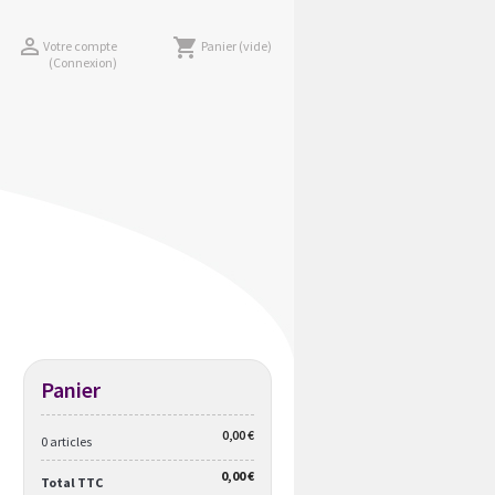

shopping_cart
Votre compte
Panier
(vide)
(Connexion)
Panier
0,00 €
0 articles
0,00 €
Total TTC