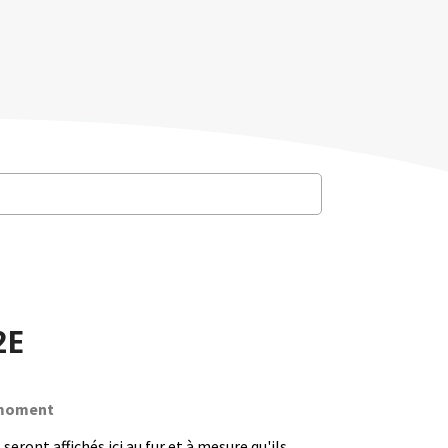
2E
e moment
seront affichés ici au fur et à mesure qu'ils