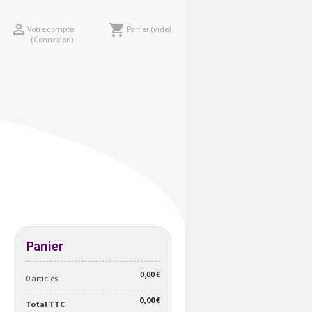

shopping_cart
Votre compte
Panier
(vide)
(Connexion)
Panier
0,00 €
0 articles
0,00 €
Total TTC