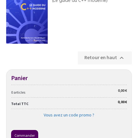
(Le guide du C++ moderne)
Retour en haut

Panier
0,00 €
0 articles
0,00 €
Total TTC
Vous avez un code promo ?
Commander