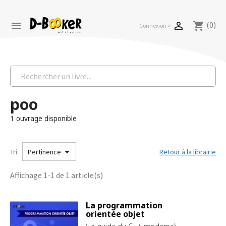
(0)


shopping_cart
Connexion >
poo
1 ouvrage disponible

Tri
Retour à la librairie
Pertinence
Affichage 1-1 de 1 article(s)
La programmation
orientée objet