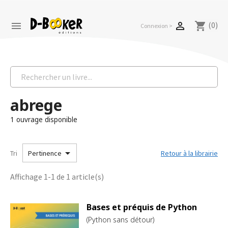
(0)


shopping_cart
Connexion >
abrege
1 ouvrage disponible

Tri
Retour à la librairie
Pertinence
Affichage 1-1 de 1 article(s)
Bases et préquis de Python
(Python sans détour)