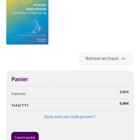
Retour en haut

Panier
0,00 €
0 articles
0,00 €
Total TTC
Vous avez un code promo ?
Commander