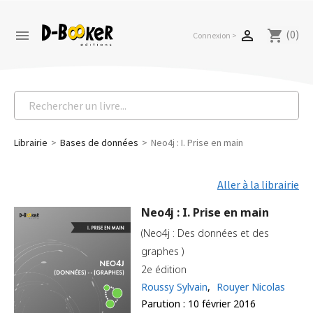
(0)


shopping_cart
Connexion >
Librairie
Bases de données
Neo4j : I. Prise en main
Aller à la librairie
Neo4j : I. Prise en main
(Neo4j : Des données et des
graphes )
2e édition
Roussy Sylvain
,
Rouyer Nicolas
Parution : 10 février 2016