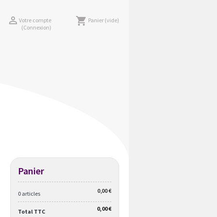

shopping_cart
Votre compte
Panier
(vide)
(Connexion)
Panier
0,00 €
0 articles
0,00 €
Total TTC