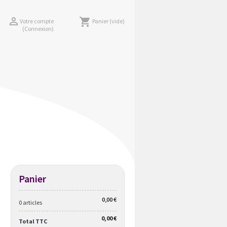

shopping_cart
Votre compte
Panier
(vide)
(Connexion)
Panier
0,00 €
0 articles
0,00 €
Total TTC