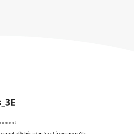
s_3E
e moment
seront affichés ici au fur et à mesure qu'ils