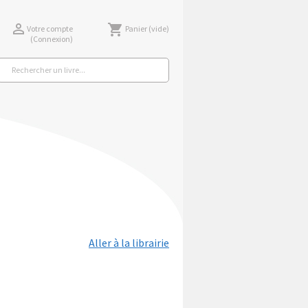

shopping_cart
Votre compte
Panier
(vide)
(Connexion)
Aller à la librairie