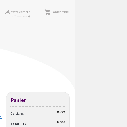

shopping_cart
Votre compte
Panier
(vide)
(Connexion)
Panier
0,00 €
0 articles
ie
0,00 €
Total TTC