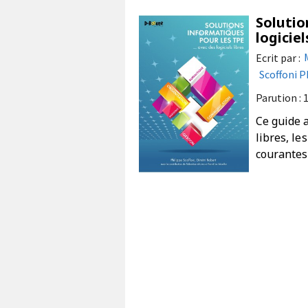
Solutio
logiciel
Ecrit par :
Scoffoni P
Parution : 
Ce guide a
libres, le
courantes