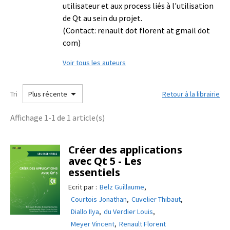
utilisateur et aux process liés à l'utilisation
de Qt au sein du projet.
(Contact: renault dot florent at gmail dot
com)
Voir tous les auteurs

Tri
Retour à la librairie
Plus récente
Affichage 1-1 de 1 article(s)
Créer des applications
avec Qt 5 - Les
essentiels
Ecrit par :
Belz Guillaume
,
Courtois Jonathan
,
Cuvelier Thibaut
,
Diallo Ilya
,
du Verdier Louis
,
Meyer Vincent
,
Renault Florent