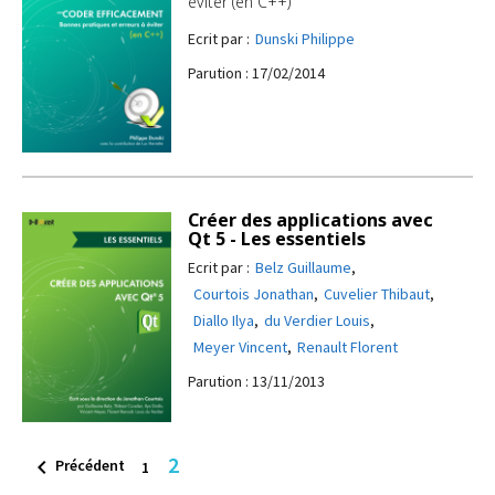
éviter (en C++)
Ecrit par :
Dunski Philippe
Parution : 17/02/2014
Créer des applications avec
Qt 5 - Les essentiels
Ecrit par :
Belz Guillaume
,
Courtois Jonathan
,
Cuvelier Thibaut
,
Diallo Ilya
,
du Verdier Louis
,
Meyer Vincent
,
Renault Florent
Parution : 13/11/2013
2

Précédent
1