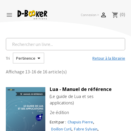
(0)


shopping_cart
Connexion >

Tri
Retour à la librairie
Pertinence
Affichage 13-16 de 16 article(s)
Lua - Manuel de référence
(Le guide de Lua et ses
applications)
2e édition
Ecrit par :
Chapuis Pierre
,
Doillon Cyril
,
Fabre Sylvain
,